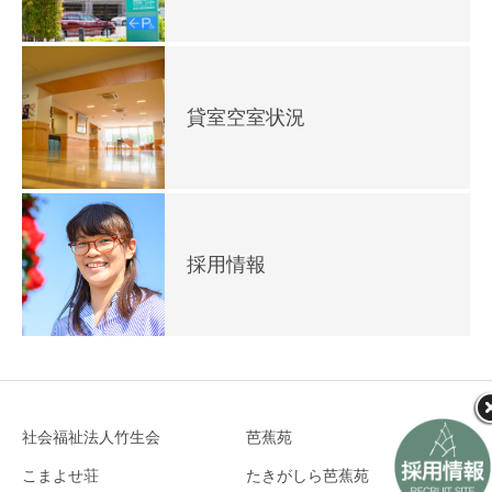
貸室空室状況
採用情報
社会福祉法人竹生会
芭蕉苑
こまよせ荘
たきがしら芭蕉苑