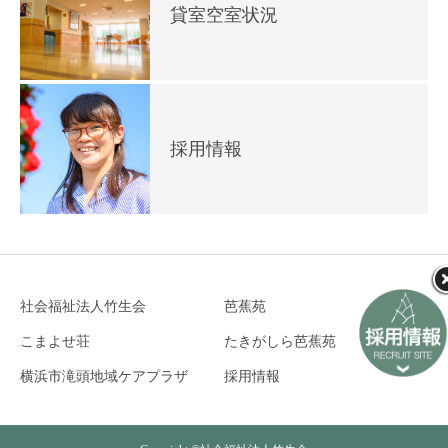
貸室空室状況
採用情報
社会福祉法人竹生会
芭蕉苑
こまよせ荘
たきがしら芭蕉苑
横浜市滝頭地域ケアプラザ
採用情報