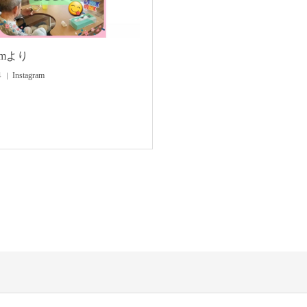
ramより
4
Instagram