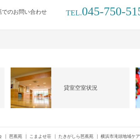
045-750-51
話でのお問い合わせ
TEL.
貸室空室状況
会
芭蕉苑
こまよせ荘
たきがしら芭蕉苑
横浜市滝頭地域ケア