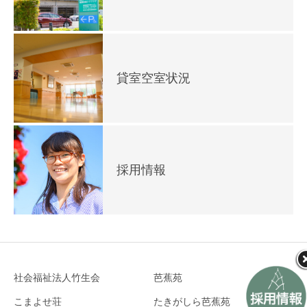
貸室空室状況
採用情報
社会福祉法人竹生会
芭蕉苑
こまよせ荘
たきがしら芭蕉苑