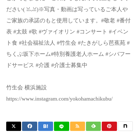
ださい(⁠ ⁠ꈍ⁠ᴗ⁠ꈍ⁠)※写真・動画は写っているご本人や
ご家族の承諾のもと使用しています。#敬老 #番付
表 #太鼓 #歌 #ヴァイオリン #コンサート #イベン
ト食 #社会福祉法人 #竹生会 #たきがしら芭蕉苑 #
ちくぶ坂下ホーム#特別養護老人ホーム #シバフー
ドサービス #介護 #介護士募集中
竹生会 横浜施設
https://www.instagram.com/yokohamachikubu/