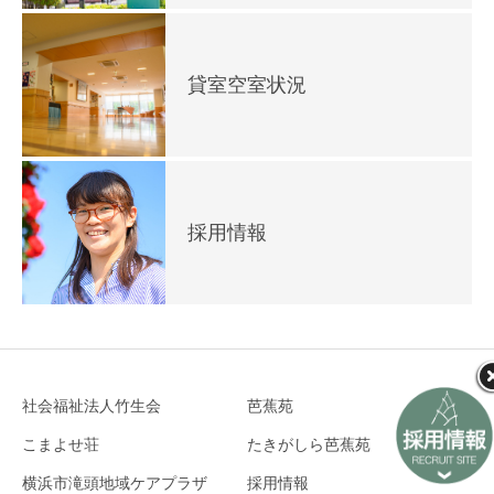
貸室空室状況
採用情報
社会福祉法人竹生会
芭蕉苑
こまよせ荘
たきがしら芭蕉苑
横浜市滝頭地域ケアプラザ
採用情報