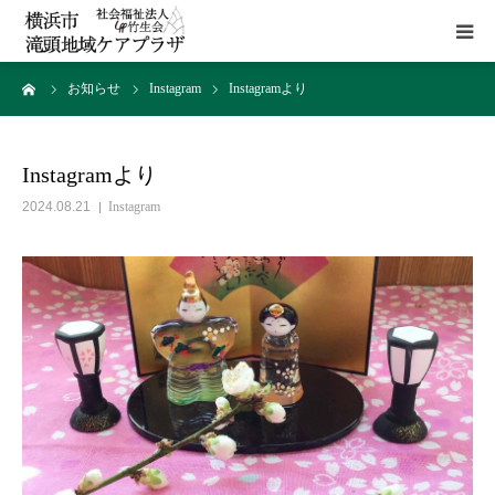
ーム
お知らせ
Instagram
Instagramより
HOME
施設概要
Instagramより
2024.08.21
Instagram
サービス
貸室
アクセス
お問い合わせ