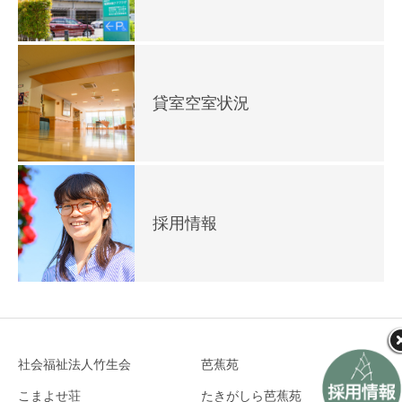
貸室空室状況
採用情報
社会福祉法人竹生会
芭蕉苑
こまよせ荘
たきがしら芭蕉苑