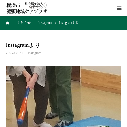
ーム
お知らせ
Instagram
Instagramより
HOME
施設概要
Instagramより
2024.08.21
Instagram
サービス
貸室
アクセス
お問い合わせ