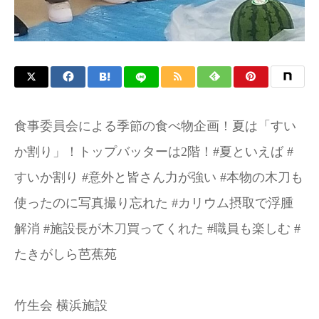
食事委員会による季節の食べ物企画！夏は「すい
か割り」！トップバッターは2階！#夏といえば #
すいか割り #意外と皆さん力が強い #本物の木刀も
使ったのに写真撮り忘れた #カリウム摂取で浮腫
解消 #施設長が木刀買ってくれた #職員も楽しむ #
たきがしら芭蕉苑
竹生会 横浜施設