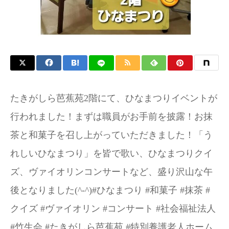
たきがしら芭蕉苑2階にて、ひなまつりイベントが
行われました！まずは職員がお手前を披露！お抹
茶と和菓子を召し上がっていただきました！「う
れしいひなまつり」を皆で歌い、ひなまつりクイ
ズ、ヴァイオリンコンサートなど、盛り沢山な午
後となりました(^-^)#ひなまつり #和菓子 #抹茶 #
クイズ #ヴァイオリン #コンサート #社会福祉法人
#竹生会 #たきがしら芭蕉苑 #特別養護老人ホーム