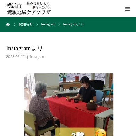
ーム
お知らせ
Instagram
Instagramより
HOME
施設概要
Instagramより
2023.03.12
Instagram
サービス
貸室
アクセス
お問い合わせ