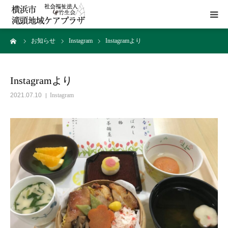
ーム
お知らせ
Instagram
Instagramより
HOME
施設概要
Instagramより
2021.07.10
Instagram
サービス
貸室
アクセス
お問い合わせ