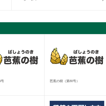
4号
芭蕉の樹（第80号）