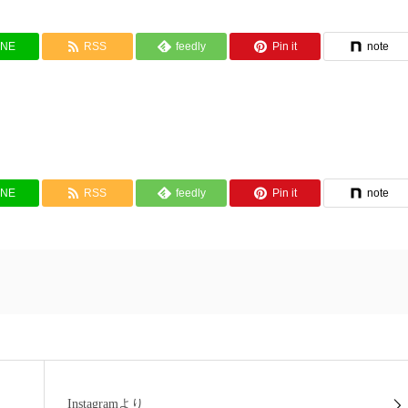
INE
RSS
feedly
Pin it
note
INE
RSS
feedly
Pin it
note
Instagramより