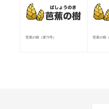
芭蕉の樹（第79号）
芭蕉の樹（