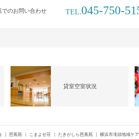
045-750-51
話でのお問い合わせ
TEL.
貸室空室状況
会
芭蕉苑
こまよせ荘
たきがしら芭蕉苑
横浜市滝頭地域ケア