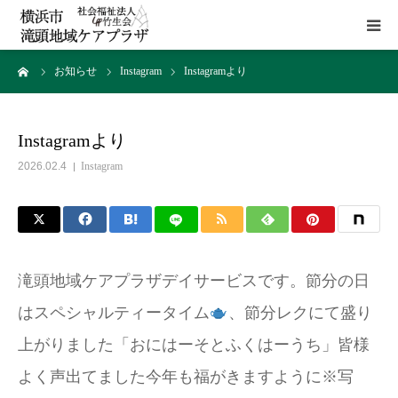
ーム
お知らせ
Instagram
Instagramより
HOME
施設概要
Instagramより
2026.02.4
Instagram
サービス
貸室
滝頭地域ケアプラザデイサービスです。節分の日
アクセス
はスペシャルティータイム
、節分レクにて盛り
上がりました
「おにはーそとふくはーうち」皆様
お問い合わせ
よく声出てました
今年も福がきますように※写