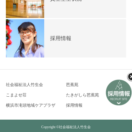
採用情報
社会福祉法人竹生会
芭蕉苑
こまよせ荘
たきがしら芭蕉苑
横浜市滝頭地域ケアプラザ
採用情報
Copyright ©社会福祉法人竹生会