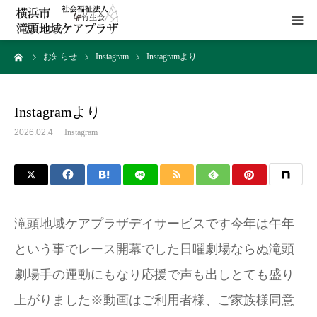
ーム
お知らせ
Instagram
Instagramより
HOME
施設概要
Instagramより
2026.02.4
Instagram
サービス
貸室
滝頭地域ケアプラザデイサービスです️今年は午年
アクセス
という事でレース開幕でした日曜劇場ならぬ滝頭
劇場手の運動にもなり応援で声も出しとても盛り
お問い合わせ
上がりました※動画はご利用者様、ご家族様同意