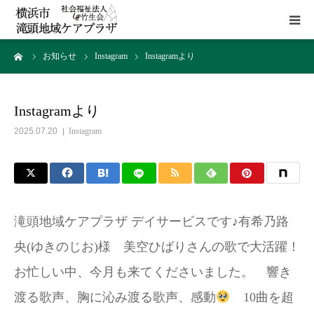
ーム
お知らせ
Instagram
Instagramより
HOME
施設概要
Instagramより
2025.07.20
Instagram
サービス
貸室
滝頭地域ケアプラザ デイサービスです♪有希乃路
アクセス
央(ゆきのじお)様 美空ひばりさんの歌で大活躍！
お忙しい中、今月も来てくださいました。 響き
お問い合わせ
渡る歌声、胸に沁み渡る歌声、感動
10曲を超