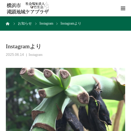
ーム
お知らせ
Instagram
Instagramより
HOME
施設概要
Instagramより
2025.06.14
Instagram
サービス
貸室
アクセス
お問い合わせ