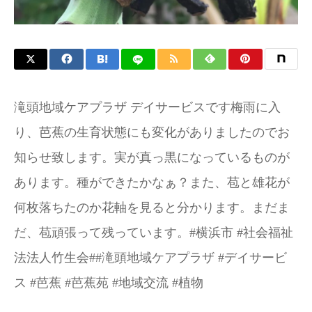
滝頭地域ケアプラザ デイサービスです梅雨に入
り、芭蕉の生育状態にも変化がありましたのでお
知らせ致します。実が真っ黒になっているものが
あります。種ができたかなぁ？また、苞と雄花が
何枚落ちたのか花軸を見ると分かります。まだま
だ、苞頑張って残っています。#横浜市 #社会福祉
法法人竹生会##滝頭地域ケアプラザ #デイサービ
ス #芭蕉 #芭蕉苑 #地域交流 #植物