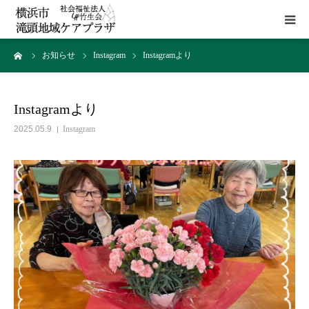
ーム
お知らせ
Instagram
Instagramより
HOME
施設概要
Instagramより
2025.05.9
Instagram
サービス
貸室
アクセス
お問い合わせ