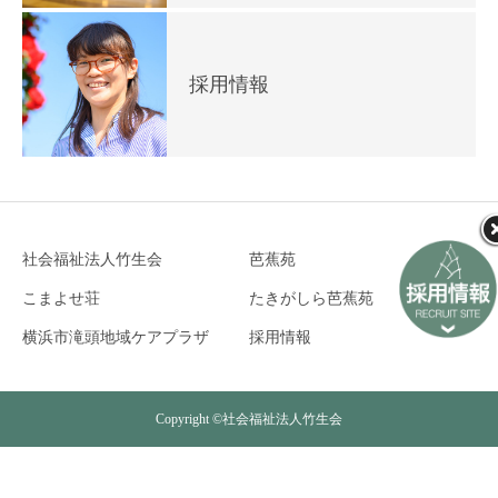
採用情報
社会福祉法人竹生会
芭蕉苑
こまよせ荘
たきがしら芭蕉苑
横浜市滝頭地域ケアプラザ
採用情報
Copyright ©社会福祉法人竹生会