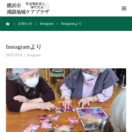
ーム
お知らせ
Instagram
Instagramより
HOME
施設概要
Instagramより
2025.05.8
Instagram
サービス
貸室
アクセス
お問い合わせ