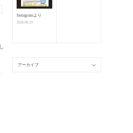
Instagramより
2026.06.23
ら
し
頭
アーカイブ
募