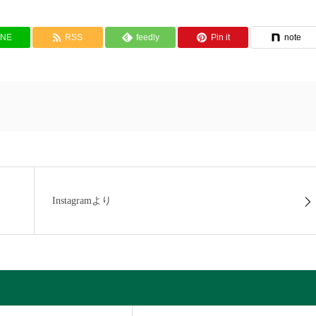
INE
RSS
feedly
Pin it
note
Instagramより