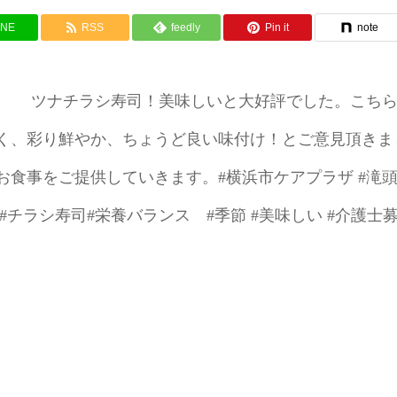
INE
RSS
feedly
Pin it
note
句 ツナチラシ寿司！美味しいと大好評でした。こち
く、彩り鮮やか、ちょうど良い味付け！とご意見頂きま
食事をご提供していきます。#横浜市ケアプラザ #滝
#チラシ寿司#栄養バランス #季節 #美味しい #介護士