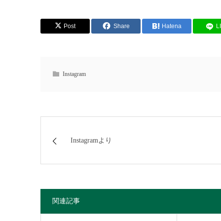
Post
Share
Hatena
L
Instagram
Instagramより
関連記事