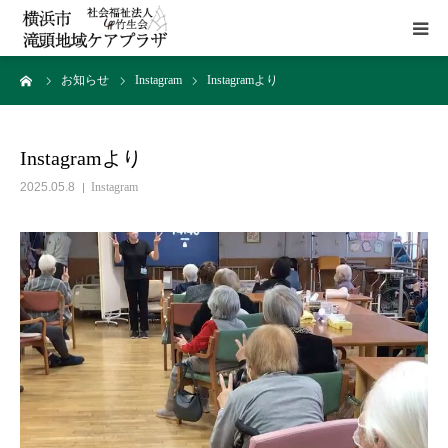
ーム
お知らせ
Instagram
Instagramより
HOME
施設概要
Instagramより
2025.05.8
Instagram
サービス
貸室
アクセス
お問い合わせ