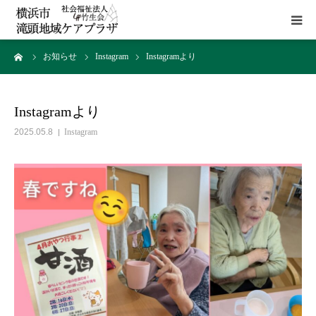
ーム
お知らせ
Instagram
Instagramより
HOME
施設概要
Instagramより
2025.05.8
Instagram
サービス
貸室
アクセス
お問い合わせ