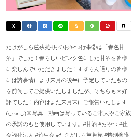
たきがしら芭蕉苑4月のおやつ行事②は「春色甘
酒」でした！春らしいピンク色にした甘酒を皆様
に楽しんでいただきました！すずらん通りの皆様
には諸事情により来月の後半に予定していたもの
を前倒してご提供いたしましたが、そちらも大好
評でした！内容はまた来月末にご報告いたします
(⁠◡⁠ ⁠ω⁠ ⁠◡⁠)※写真・動画は写っているご本人やご家族
の承諾のもと使用しています。#甘酒 #おやつ #社
会福祉法人 #竹生会 #たきがしら芭蕉苑 #特別養護