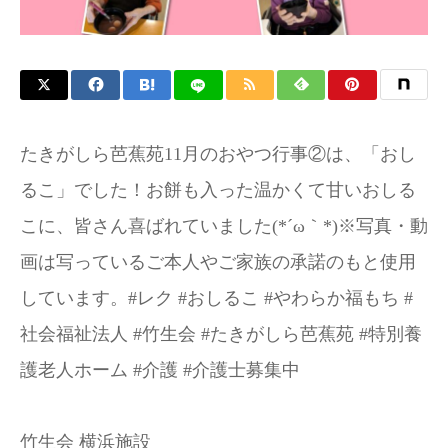
たきがしら芭蕉苑11月のおやつ行事②は、「おし
るこ」でした！お餅も入った温かくて甘いおしる
こに、皆さん喜ばれていました(⁠*⁠´⁠ω⁠｀⁠*⁠)※写真・動
画は写っているご本人やご家族の承諾のもと使用
しています。#レク #おしるこ #やわらか福もち #
社会福祉法人 #竹生会 #たきがしら芭蕉苑 #特別養
護老人ホーム #介護 #介護士募集中
竹生会 横浜施設