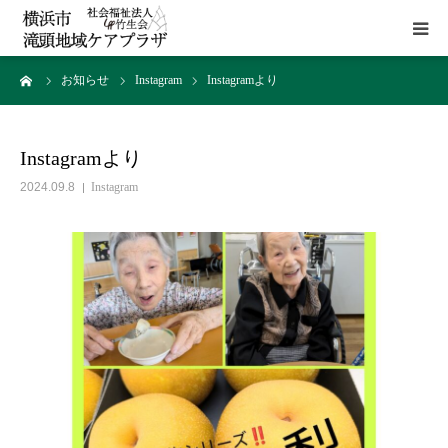
ーム
お知らせ
Instagram
Instagramより
HOME
施設概要
Instagramより
2024.09.8
Instagram
サービス
貸室
アクセス
お問い合わせ