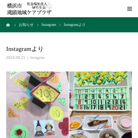
ーム
お知らせ
Instagram
Instagramより
HOME
施設概要
Instagramより
2024.08.21
Instagram
サービス
貸室
アクセス
お問い合わせ