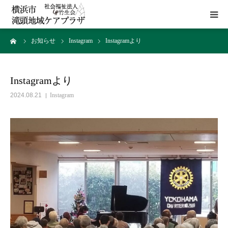
ーム
お知らせ
Instagram
Instagramより
HOME
施設概要
Instagramより
2024.08.21
Instagram
サービス
貸室
アクセス
お問い合わせ