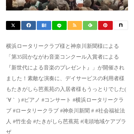
横浜ロータリークラブ様と神奈川新聞様による
「第35回かながわ音楽コンクール入賞者による
『新世代による音楽のプレゼント』」が開催され
ました！素敵な演奏に、デイサービスの利用者様
もたきがしら芭蕉苑の入居者様もうっとりでした(
´∀｀ ) #ピアノ #コンサート #横浜ロータリークラ
ブ #ロータリークラブ #神奈川新聞 # #社会福祉法
人 #竹生会 #たきがしら芭蕉苑 #滝頭地域ケアプラ
ザ