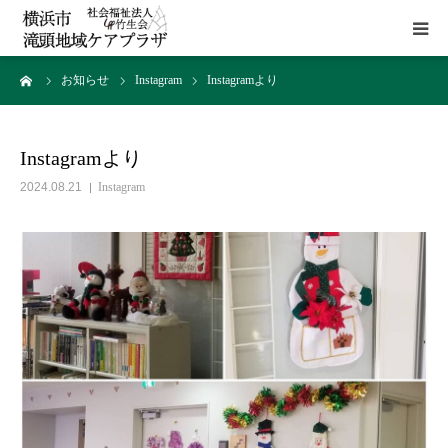
ーム
お知らせ
Instagram
Instagramより
HOME
施設概要
Instagramより
2024.08.21
Instagram
サービス
貸室
アクセス
お問い合わせ