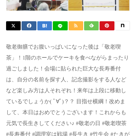
敬老御膳でお腹いっぱいになった後は「敬老喫
茶」！1階のホールでケーキを食べながらまったり
過ごしました！会場に貼られた巨大な長寿番付
は、自分の名前を探す人、記念撮影をする人など
など楽しみ方は人それぞれ！来年は上段に移動し
ているでしょうか( ﾟ∀ﾟ)？？ 目指せ横綱！改めま
して、本日はおめでとうございます！これからも
元気で長生きしてください♪ #敬老の日 #敬老喫茶
#長寿番付 #調理室は戦場 #長生き #竹生会 #たきが