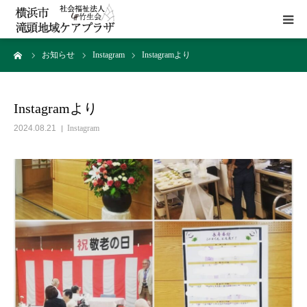
ーム
お知らせ
Instagram
Instagramより
HOME
施設概要
Instagramより
2024.08.21
Instagram
サービス
貸室
アクセス
お問い合わせ