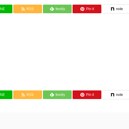
INE
RSS
feedly
Pin it
note
INE
RSS
feedly
Pin it
note