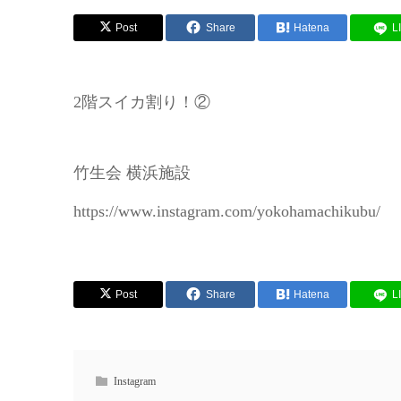
Post
Share
Hatena
L
2階スイカ割り！②
竹生会 横浜施設
https://www.instagram.com/yokohamachikubu/
Post
Share
Hatena
L
Instagram