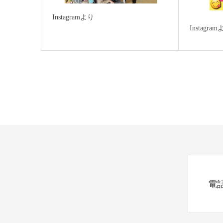
Instagramより
Instagra
電