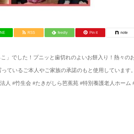
INE
RSS
feedly
Pin it
note
るこ」でした！プニッと歯切れのよいお餅入り！熱々の
は写っているご本人やご家族の承諾のもと使用しています。
法人 #竹生会 #たきがしら芭蕉苑 #特別養護老人ホーム 