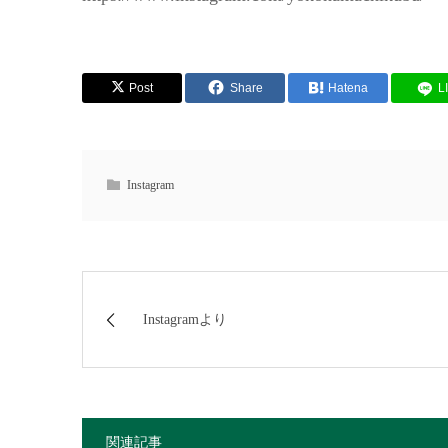
Post
Share
Hatena
L
Instagram
Instagramより
関連記事