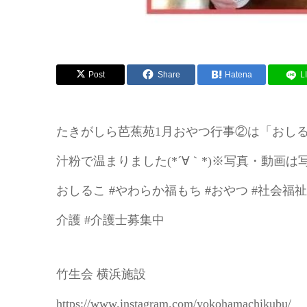
Post
Share
Hatena
L
たきがしら芭蕉苑1月おやつ行事②は「おし
汁粉で温まりました(*´∀｀*)※写真・動画
おしるこ #やわらか福もち #おやつ #社会福祉
介護 #介護士募集中
竹生会 横浜施設
https://www.instagram.com/yokohamachikubu/