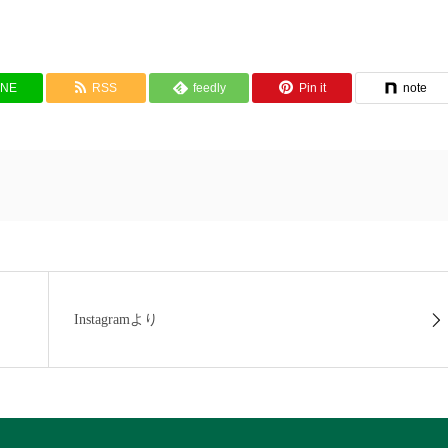
INE
RSS
feedly
Pin it
note
Instagramより