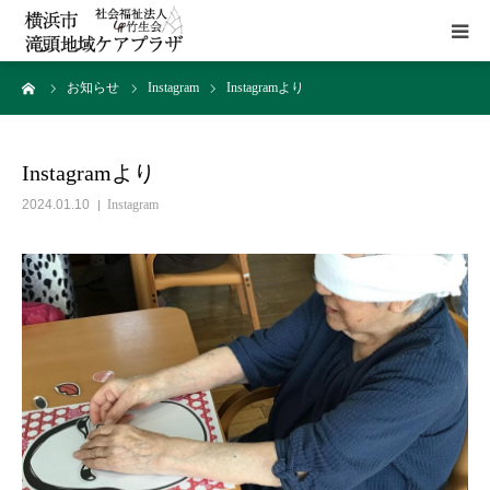
ーム
お知らせ
Instagram
Instagramより
HOME
施設概要
Instagramより
2024.01.10
Instagram
サービス
貸室
アクセス
お問い合わせ