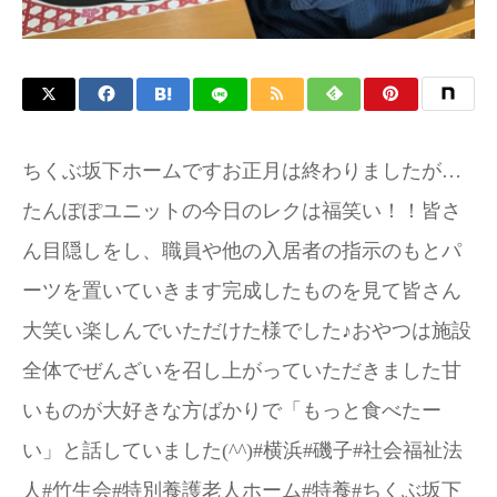
ちくぶ坂下ホームですお正月は終わりましたが…
たんぽぽユニットの今日のレクは福笑い！！皆さ
ん目隠しをし、職員や他の入居者の指示のもとパ
ーツを置いていきます完成したものを見て皆さん
大笑い楽しんでいただけた様でした♪おやつは施設
全体でぜんざいを召し上がっていただきました甘
いものが大好きな方ばかりで「もっと食べたー
い」と話していました(^^)#横浜#磯子#社会福祉法
人#竹生会#特別養護老人ホーム#特養#ちくぶ坂下