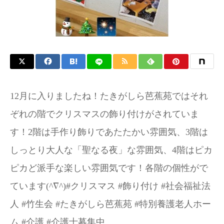
12月に入りましたね！たきがしら芭蕉苑ではそれ
ぞれの階でクリスマスの飾り付けがされていま
す！2階は手作り飾りであたたかい雰囲気、3階は
しっとり大人な「聖なる夜」な雰囲気、4階はピカ
ピカど派手な楽しい雰囲気です！各階の個性がで
ています(^∇^)#クリスマス #飾り付け #社会福祉法
人 #竹生会 #たきがしら芭蕉苑 #特別養護老人ホー
ム #介護 #介護士募集中