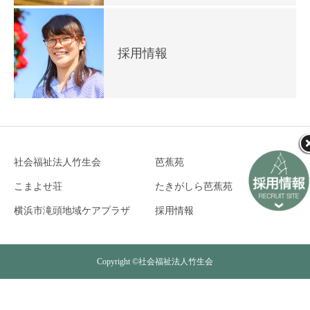
採用情報
社会福祉法人竹生会
芭蕉苑
こまよせ荘
たきがしら芭蕉苑
横浜市滝頭地域ケアプラザ
採用情報
Copyright ©社会福祉法人竹生会