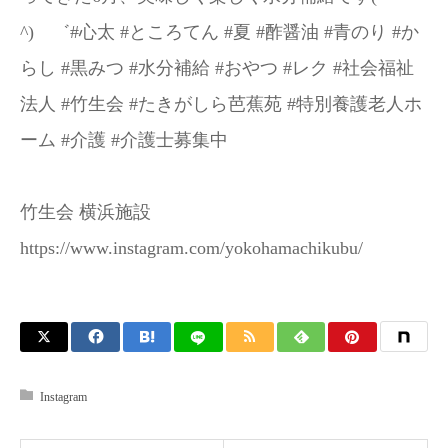
^)ゝ゛#心太 #ところてん #夏 #酢醤油 #青のり #か
らし #黒みつ #水分補給 #おやつ #レク #社会福祉
法人 #竹生会 #たきがしら芭蕉苑 #特別養護老人ホ
ーム #介護 #介護士募集中
竹生会 横浜施設
https://www.instagram.com/yokohamachikubu/
Instagram