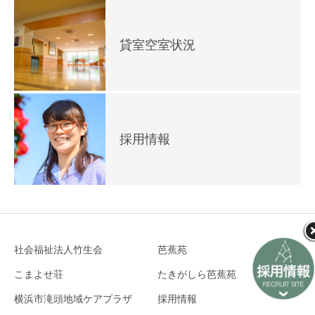
貸室空室状況
採用情報
社会福祉法人竹生会
芭蕉苑
こまよせ荘
たきがしら芭蕉苑
横浜市滝頭地域ケアプラザ
採用情報