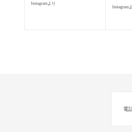
Instagramより
Instagra
電