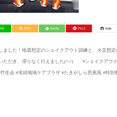
INE
RSS
feedly
Pin it
note
をしました！地震想定のシェイクアウト訓練と、火災想定
ただき、滞りなく行えました(^-^)ゝ゛#シェイクアウ
人 #竹生会 #滝頭地域ケアプラザ #たきがしら芭蕉苑 #特別