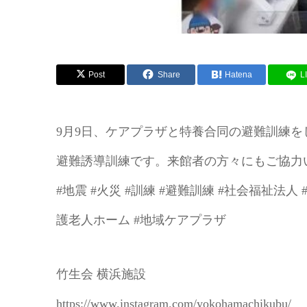
Post
Share
Hatena
L
9月9日、ケアプラザと特養合同の避難訓練
避難誘導訓練です。来館者の方々にもご協力い
#地震 #火災 #訓練 #避難訓練 #社会福祉法
護老人ホーム #地域ケアプラザ
竹生会 横浜施設
https://www.instagram.com/yokohamachikubu/