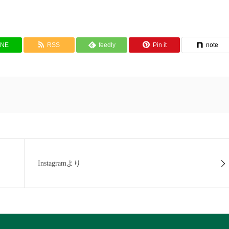
INE
RSS
feedly
Pin it
note
Instagramより