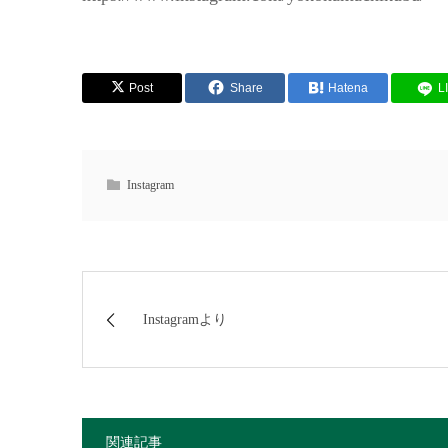
Post
Share
Hatena
L
Instagram
Instagramより
関連記事