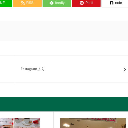
INE
RSS
feedly
Pin it
note
Instagramより