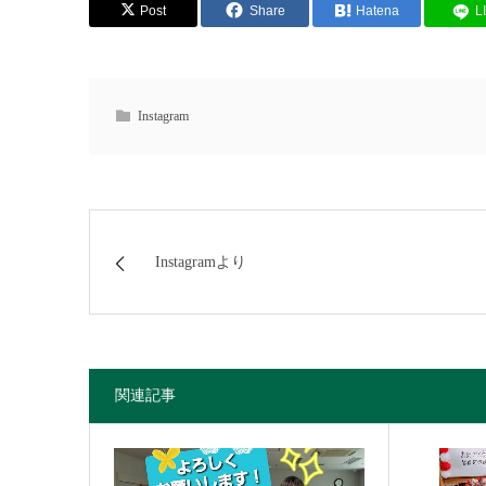
Post
Share
Hatena
L
Instagram
Instagramより
関連記事