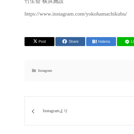
竹生会 横浜施設
https://www.instagram.com/yokohamachikubu/
Post
Share
Hatena
L
Instagram
Instagramより