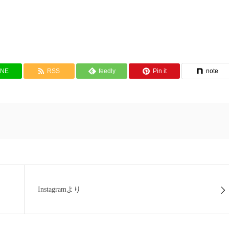
INE
RSS
feedly
Pin it
note
Instagramより