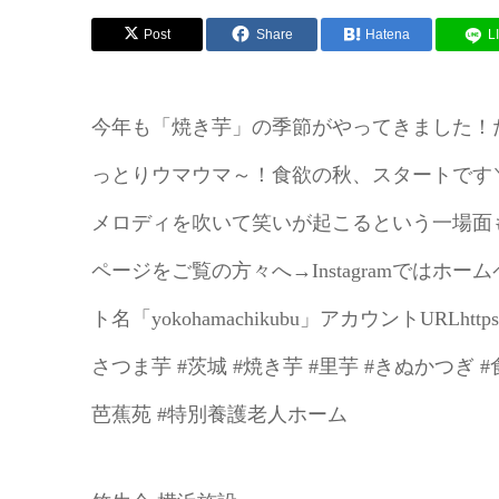
Post
Share
Hatena
L
今年も「焼き芋」の季節がやってきました！
っとりウマウマ～！食欲の秋、スタートです＼
メロディを吹いて笑いが起こるという一場面も
ページをご覧の方々へ→Instagramでは
ト名「yokohamachikubu」アカウントURLhttps://i
さつま芋 #茨城 #焼き芋 #里芋 #きぬかつぎ 
芭蕉苑 #特別養護老人ホーム