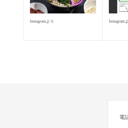
Instagramより
Instagra
電