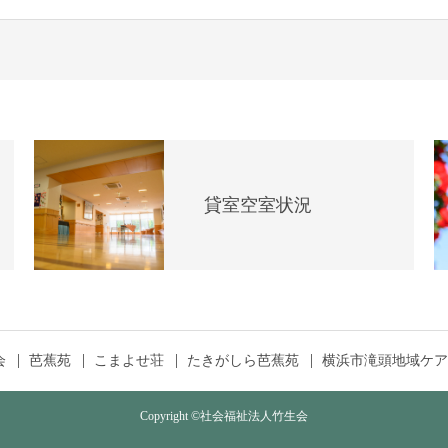
貸室空室状況
会
芭蕉苑
こまよせ荘
たきがしら芭蕉苑
横浜市滝頭地域ケア
Copyright ©社会福祉法人竹生会