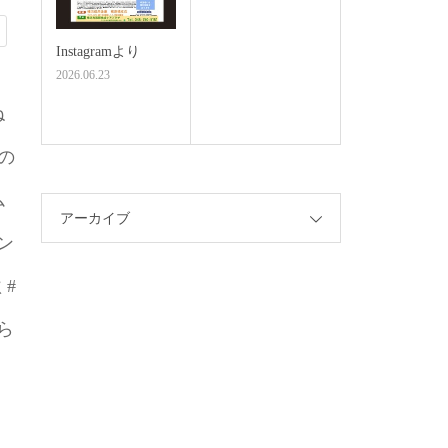
Instagramより
2026.06.23
ね
の
ム
アーカイブ
ン
 #
ら