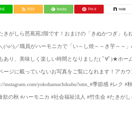
INE
RSS
feedly
Pin it
note
たきがしら芭蕉苑2階です！おまけの「きぬかつぎ」も
(^o^)／職員がハーモニカで「い～し焼～～き芋～～」
あり、美味しく楽しい時間となりました( ﾟ∀ﾟ)★ホー
ホームページに載っていないお写真をご覧になれます！アカウ
nstagram.com/yokohamachikubu?utm_#季節感 #レク #秋
#食欲の秋 #ハーモニカ #社会福祉法人 #竹生会 #たきがし