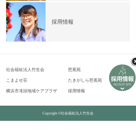
採用情報
社会福祉法人竹生会
芭蕉苑
こまよせ荘
たきがしら芭蕉苑
横浜市滝頭地域ケアプラザ
採用情報
Copyright ©社会福祉法人竹生会