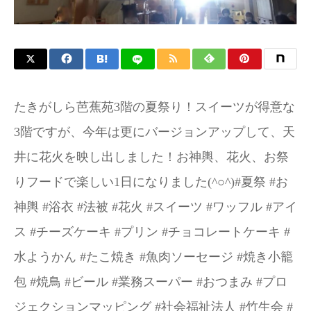
たきがしら芭蕉苑3階の夏祭り！スイーツが得意な
3階ですが、今年は更にバージョンアップして、天
井に花火を映し出しました！お神輿、花火、お祭
りフードで楽しい1日になりました(^○^)#夏祭 #お
神輿 #浴衣 #法被 #花火 #スイーツ #ワッフル #アイ
ス #チーズケーキ #プリン #チョコレートケーキ #
水ようかん #たこ焼き #魚肉ソーセージ #焼き小籠
包 #焼鳥 #ビール #業務スーパー #おつまみ #プロ
ジェクションマッピング #社会福祉法人 #竹生会 #