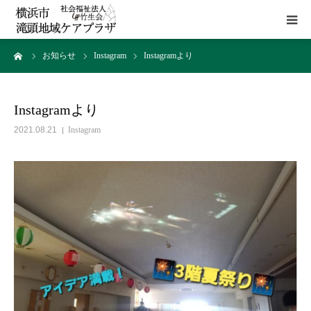
ーム
お知らせ
Instagram
Instagramより
HOME
施設概要
Instagramより
2021.08.21
Instagram
サービス
貸室
アクセス
お問い合わせ