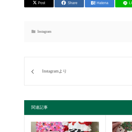
Post
Share
Hatena
L
Instagram
Instagramより
関連記事