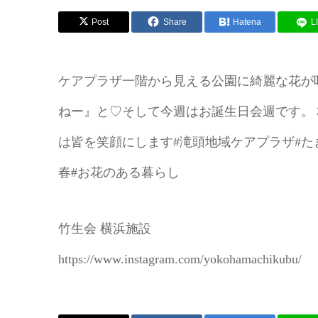
Post
Share
Hatena
L
ケアプラザ一階から見える公園に綺麗な花が
ねー』と♡そして今週はお誕生日会週です。
は皆を笑顔にします#滝頭地域ケアプラザ#たき
春#お花のある暮らし
竹生会 横浜施設
https://www.instagram.com/yokohamachikubu/