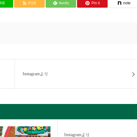
INE
RSS
feedly
Pin it
note
Instagramより
Instagramより