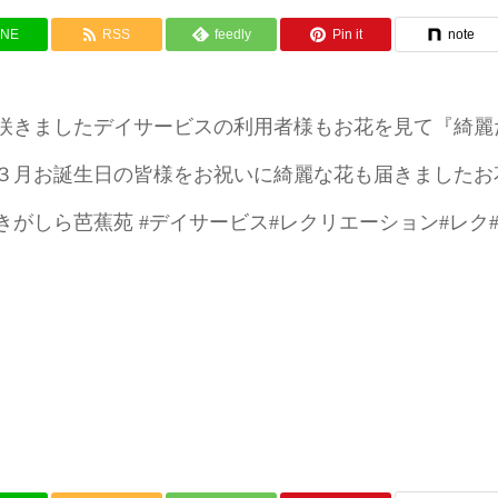
INE
RSS
feedly
Pin it
note
咲きましたデイサービスの利用者様もお花を見て『綺麗
３月お誕生日の皆様をお祝いに綺麗な花も届きましたお
がしら芭蕉苑 #デイサービス#レクリエーション#レク