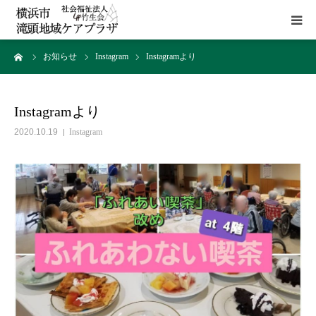
ーム
お知らせ
Instagram
Instagramより
HOME
施設概要
Instagramより
2020.10.19
Instagram
サービス
貸室
アクセス
お問い合わせ