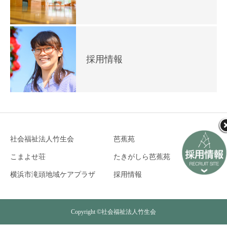
採用情報
社会福祉法人竹生会
芭蕉苑
こまよせ荘
たきがしら芭蕉苑
横浜市滝頭地域ケアプラザ
採用情報
Copyright ©社会福祉法人竹生会