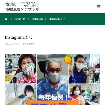
ーム
お知らせ
Instagram
Instagramより
HOME
施設概要
Instagramより
2020.07.28
Instagram
サービス
貸室
アクセス
お問い合わせ