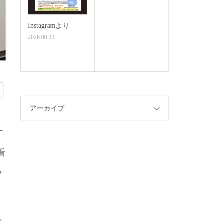
Instagramより
2026.06.23
アーカイブ
ｰ
看
フ
人