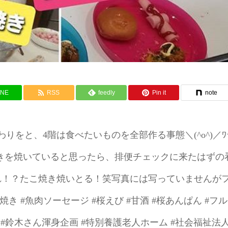
INE
RSS
feedly
Pin it
note
をと、4階は食べたいものを全部作る事態＼(^o^)／ﾜ
焼きを焼いていると思ったら、排便チェックに来たはずの
れ！？たこ焼き焼いとる！笑写真には写っていませんが
き #魚肉ソーセージ #桜えび #甘酒 #桜あんぱん #フル
士 #鈴木さん渾身企画 #特別養護老人ホーム #社会福祉法