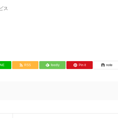
ビス
INE
RSS
feedly
Pin it
note