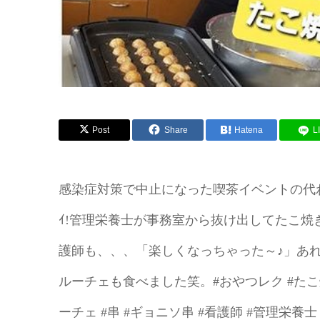
Post
Share
Hatena
L
感染症対策で中止になった喫茶イベントの代わり
ｲ!管理栄養士が事務室から抜け出してたこ
護師も、、、「楽しくなっちゃった～♪」あ
ルーチェも食べました笑。#おやつレク #たこ焼
ーチェ #串 #ギョニソ串 #看護師 #管理栄養