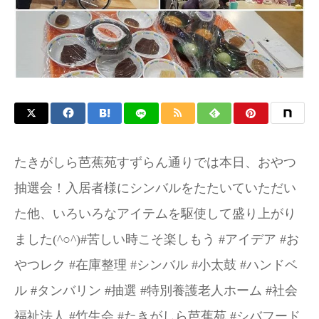
たきがしら芭蕉苑すずらん通りでは本日、おやつ
抽選会！入居者様にシンバルをたたいていただい
た他、いろいろなアイテムを駆使して盛り上がり
ました(^○^)#苦しい時こそ楽しもう #アイデア #お
やつレク #在庫整理 #シンバル #小太鼓 #ハンドベ
ル #タンバリン #抽選 #特別養護老人ホーム #社会
福祉法人 #竹生会 #たきがしら芭蕉苑 #シバフード