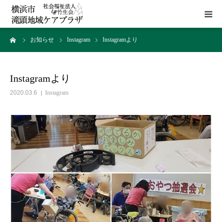
ーム
お知らせ
Instagram
Instagramより
HOME
施設概要
Instagramより
2020.03.6
Instagram
サービス
貸室
アクセス
お問い合わせ