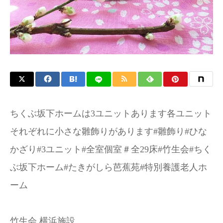
ちくぶ坂下ホームは3ユニットあります各ユニット
それぞれに小さな雛飾りがあります#雛飾り#ひな
かざり#3ユニット#全室個室＃全29床#竹生会#ちく
ぶ坂下ホーム#たきがしら芭蕉苑#特別養護老人ホ
ーム
竹生会 横浜施設