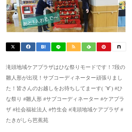
滝頭地域ケアプラザはひな祭りモードです！7段の
雛人形が出現！サブコーディネーター頑張りまし
た！皆さんのお越しをお待ちしてまーす( ´∀`) #ひ
な祭り #雛人形 #サブコーディネーター #ケアプラ
ザ #社会福祉法人 #竹生会 #滝頭地域ケアプラザ #
たきがしら芭蕉苑