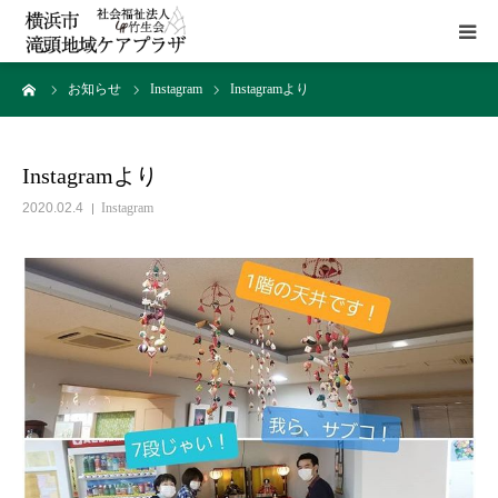
ーム
お知らせ
Instagram
Instagramより
HOME
施設概要
Instagramより
2020.02.4
Instagram
サービス
貸室
アクセス
お問い合わせ