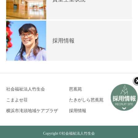
採用情報
社会福祉法人竹生会
芭蕉苑
こまよせ荘
たきがしら芭蕉苑
横浜市滝頭地域ケアプラザ
採用情報
Copyright ©社会福祉法人竹生会