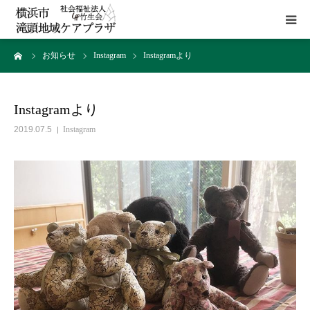
ーム
お知らせ
Instagram
Instagramより
HOME
施設概要
Instagramより
2019.07.5
Instagram
サービス
貸室
アクセス
お問い合わせ