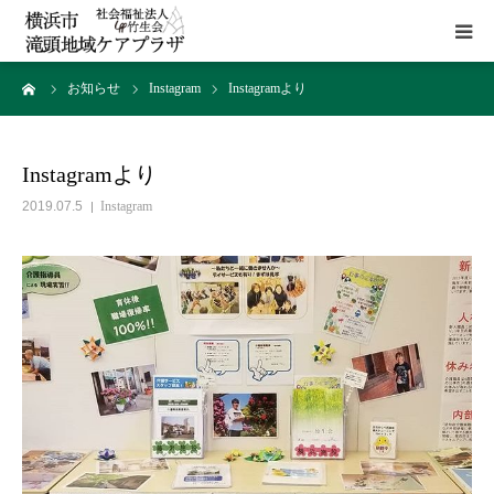
ーム
お知らせ
Instagram
Instagramより
HOME
施設概要
Instagramより
2019.07.5
Instagram
サービス
貸室
アクセス
お問い合わせ