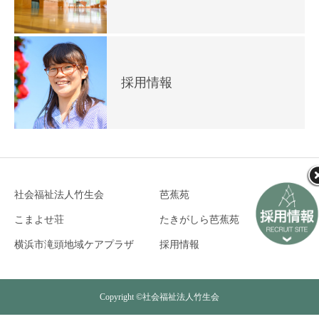
採用情報
社会福祉法人竹生会
芭蕉苑
こまよせ荘
たきがしら芭蕉苑
横浜市滝頭地域ケアプラザ
採用情報
Copyright ©社会福祉法人竹生会