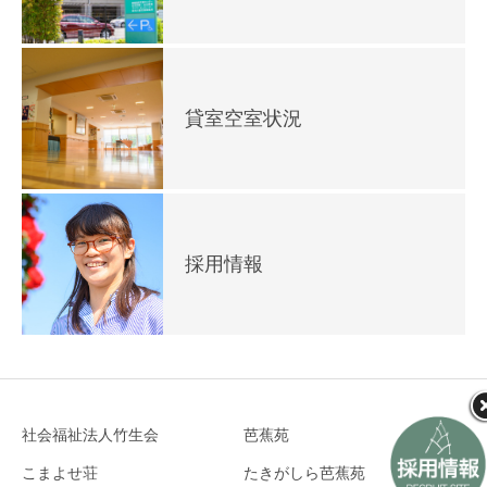
貸室空室状況
採用情報
社会福祉法人竹生会
芭蕉苑
こまよせ荘
たきがしら芭蕉苑